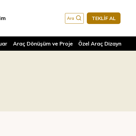
şim
TEKLİF AL
Ara
uar
Araç Dönüşüm ve Proje
Özel Araç Dizayn