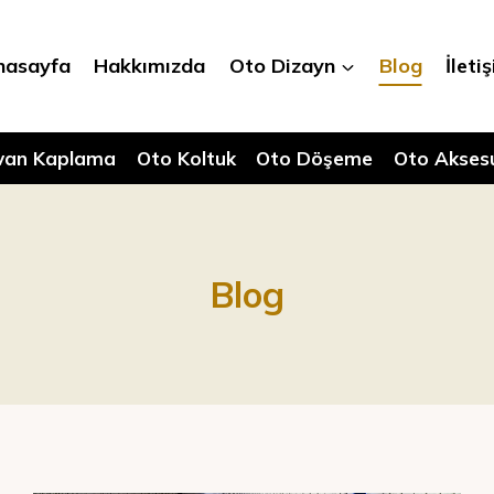
nasayfa
Hakkımızda
Oto Dizayn
Blog
İleti
van Kaplama
Oto Koltuk
Oto Döşeme
Oto Akses
Blog